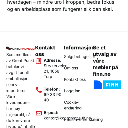
hverdagen – mindre uro i kroppen, bedre fokus
og en arbeidsplass som fungerer slik den skal.
Kontakt
Informasjon
Se et
oss
utvalg av
Som medlem
Salgsbetingelser
Adresse:
våre
av Grønt Punkt
Strykerveien
betaler vi
møbler på
Om oss
21, 1658
avgift for all
finn.no
Torp
emballasjen
Kontakt oss
som vi
Telefon:
importerer.
Logg inn
69 33 90
Våre
40
Cookie-
leverandører
erklæring
har høy
E-post:
miljøprofil, så
kontor@kontorkonsult.no
Personvernerklæring
du kan være
trygg på at alle