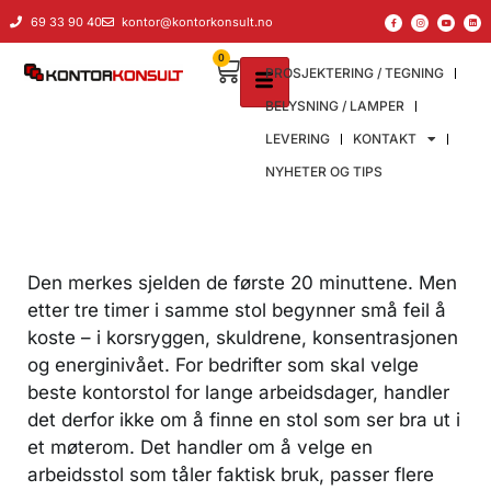
til
69 33 90 40
kontor@kontorkonsult.no
innholdet
0
PROSJEKTERING / TEGNING
BELYSNING / LAMPER
LEVERING
KONTAKT
NYHETER OG TIPS
Den merkes sjelden de første 20 minuttene. Men
etter tre timer i samme stol begynner små feil å
koste – i korsryggen, skuldrene, konsentrasjonen
og energinivået. For bedrifter som skal velge
beste kontorstol for lange arbeidsdager, handler
det derfor ikke om å finne en stol som ser bra ut i
et møterom. Det handler om å velge en
arbeidsstol som tåler faktisk bruk, passer flere