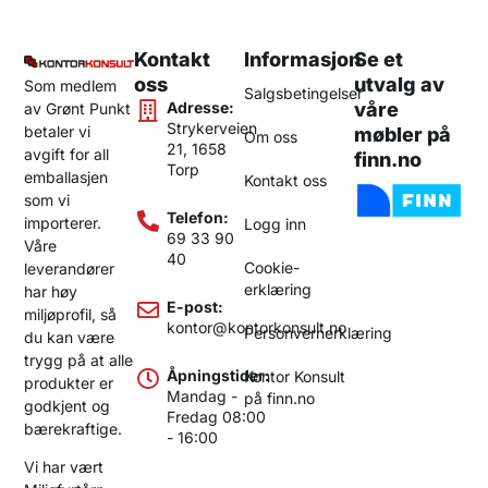
Kontakt
Informasjon
Se et
oss
utvalg av
Som medlem
Salgsbetingelser
Adresse:
våre
av Grønt Punkt
Strykerveien
betaler vi
møbler på
Om oss
21, 1658
avgift for all
finn.no
Torp
emballasjen
Kontakt oss
som vi
Telefon:
importerer.
Logg inn
69 33 90
Våre
40
Cookie-
leverandører
erklæring
har høy
E-post:
miljøprofil, så
kontor@kontorkonsult.no
Personvernerklæring
du kan være
trygg på at alle
Åpningstider:
Kontor Konsult
produkter er
Mandag -
på finn.no
godkjent og
Fredag 08:00
bærekraftige.
- 16:00
Vi har vært