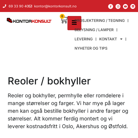
69 33 90 40
kontor@kontorkonsult.no
0
PROSJEKTERING / TEGNING
BELYSNING / LAMPER
LEVERING
KONTAKT
NYHETER OG TIPS
Reoler / bokhyller
Reoler og bokhyller, permhylle eller romdelere i
mange størrelser og farger. Vi har mye på lager
men kan også bestille bokhyller i andre farger og
størrelser. Alt kommer ferdig montert og vi
leverer kostnadsfritt i Oslo, Akershus og Østfold.