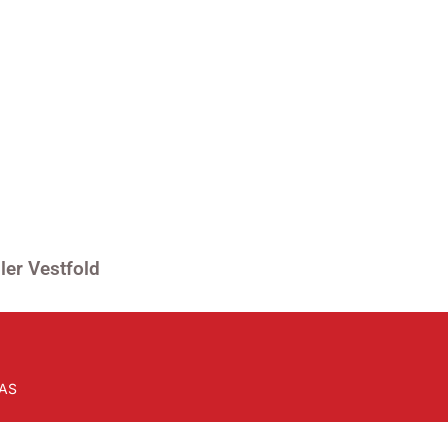
er Vestfold
 AS