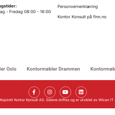
gstider:
Personvernerklæring
g - Fredag 08:00 - 16:00
Kontor Konsult på finn.no
er Oslo
Kontormøbler Drammen
Kontormøbl
Kopirett Kontor Konsult AS. Sidene driftes og er utviklet av
Wican IT