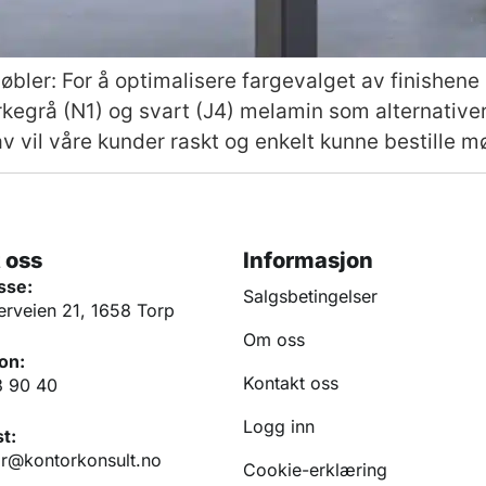
ler: For å optimalisere fargevalget av finishene so
ørkegrå (N1) og svart (J4) melamin som alternative
å av vil våre kunder raskt og enkelt kunne bestille 
 oss
Informasjon
sse:
Salgsbetingelser
erveien 21, 1658 Torp
Om oss
on:
Kontakt oss
3 90 40
Logg inn
t:
r@kontorkonsult.no
Cookie-erklæring