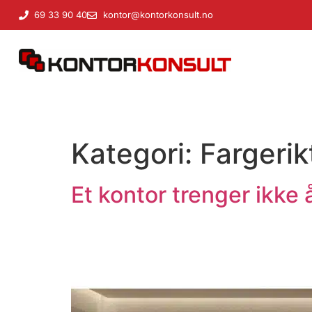
til
69 33 90 40
kontor@kontorkonsult.no
innholdet
Kategori:
Fargerik
Et kontor trenger ikke 