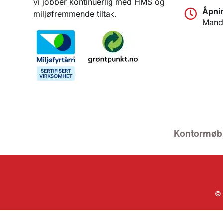
vi jobber kontinuerlig med HMS og
Åpnin
miljøfremmende tiltak.
Manda
Kontormøbl
© 