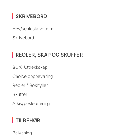
til
innholdet
SKRIVEBORD
Hev/senk skrivebord
Skrivebord
REOLER, SKAP OG SKUFFER
BOXI Uttrekkskap
Choice oppbevaring
Reoler / Bokhyller
Skuffer
Arkiv/postsortering
TILBEHØR
Belysning