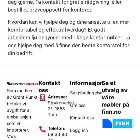
deg gjerne. Ta kontakt for gratis rådgivning, eller
bestill et prøveoppsett for kontoret.
Hvordan kan vi hjelpe deg og dine ansatte til en mer
komfortabel og effektiv hverdag? Et godt
arbeidsmiljø begynner med riktige kontormøbler. La
oss hjelpe deg med å finne den beste kontorstol for
din bedrift.
Kontakt
Informasjon
Se et
oss
utvalg av
Som medlem
Salgsbetingelser
Adresse:
våre
av Grønt Punkt
Strykerveien
betaler vi
møbler på
Om oss
21, 1658
avgift for all
finn.no
Torp
emballasjen
Kontakt oss
som vi
Telefon:
importerer.
Logg inn
69 33 90
Våre