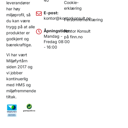
40
Cookie-
leverandører
erklæring
har høy
E-post:
miljøprofil, så
kontor@kontorkonsult.no
Personvernerklæring
du kan være
trygg på at alle
Åpningstider:
Kontor Konsult
produkter er
Mandag -
på finn.no
godkjent og
Fredag 08:00
bærekraftige.
- 16:00
Vi har vært
Miljøfyrtårn
siden 2017 og
vi jobber
kontinuerlig
med HMS og
miljøfremmende
tiltak.