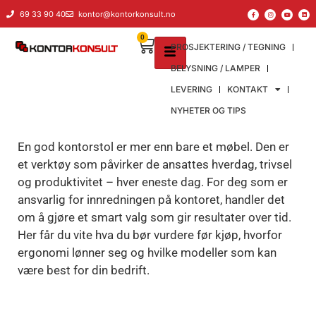
til
69 33 90 40
kontor@kontorkonsult.no
innholdet
0
PROSJEKTERING / TEGNING
BELYSNING / LAMPER
LEVERING
KONTAKT
NYHETER OG TIPS
En god kontorstol er mer enn bare et møbel. Den er
et verktøy som påvirker de ansattes hverdag, trivsel
og produktivitet – hver eneste dag. For deg som er
ansvarlig for innredningen på kontoret, handler det
om å gjøre et smart valg som gir resultater over tid.
Her får du vite hva du bør vurdere før kjøp, hvorfor
ergonomi lønner seg og hvilke modeller som kan
være best for din bedrift.