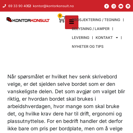
til
69 33 90 40
kontor@kontorkonsult.no
innholdet
0
PROSJEKTERING / TEGNING
BELYSNING / LAMPER
LEVERING
KONTAKT
NYHETER OG TIPS
Når spørsmålet er hvilket hev senk skrivebord
velge, er det sjelden selve bordet som er den
vanskeligste delen. Det som avgjør om valget blir
riktig, er hvordan bordet skal brukes i
arbeidshverdagen, hvor mange som skal bruke
det, og hvilke krav dere har til drift, ergonomi og
plassutnyttelse. For en bedrift handler det derfor
ikke bare om pris per bordplate, men om å velge