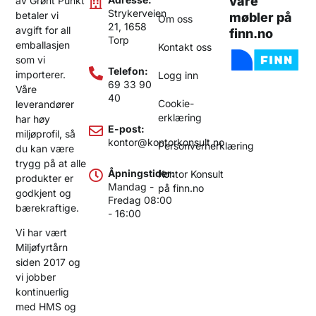
våre
av Grønt Punkt
Strykerveien
betaler vi
møbler på
Om oss
21, 1658
avgift for all
finn.no
Torp
emballasjen
Kontakt oss
som vi
Telefon:
importerer.
Logg inn
69 33 90
Våre
40
Cookie-
leverandører
erklæring
har høy
E-post:
miljøprofil, så
kontor@kontorkonsult.no
Personvernerklæring
du kan være
trygg på at alle
Åpningstider:
Kontor Konsult
produkter er
Mandag -
på finn.no
godkjent og
Fredag 08:00
bærekraftige.
- 16:00
Vi har vært
Miljøfyrtårn
siden 2017 og
vi jobber
kontinuerlig
med HMS og