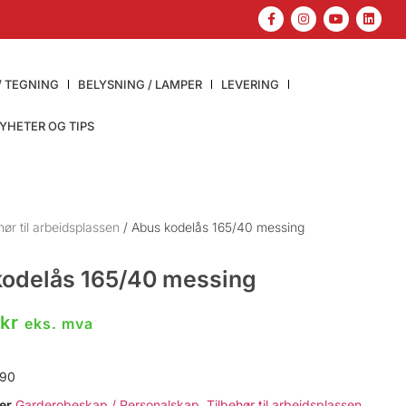
/ TEGNING
BELYSNING / LAMPER
LEVERING
YHETER OG TIPS
hør til arbeidsplassen
/ Abus kodelås 165/40 messing
kodelås 165/40 messing
0
kr
eks. mva
90
er
Garderobeskap / Personalskap
,
Tilbehør til arbeidsplassen