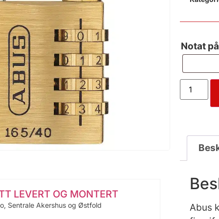
Notat på
Besk
Bes
ITT LEVERT OG MONTERT
lo, Sentrale Akershus og Østfold
Abus k