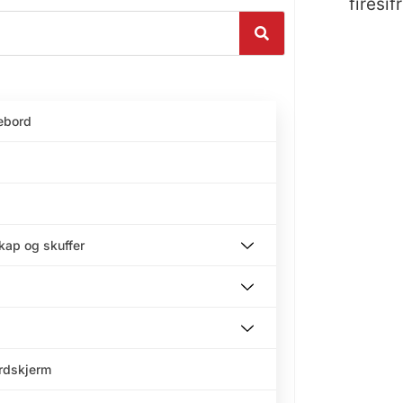
firesif
ebord
skap og skuffer
ordskjerm