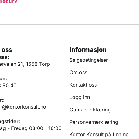
dlekurv
 oss
Informasjon
sse:
Salgsbetingelser
erveien 21, 1658 Torp
Om oss
on:
Kontakt oss
3 90 40
Logg inn
t:
r@kontorkonsult.no
Cookie-erklæring
gstider:
Personvernerklæring
g - Fredag 08:00 - 16:00
Kontor Konsult på finn.no