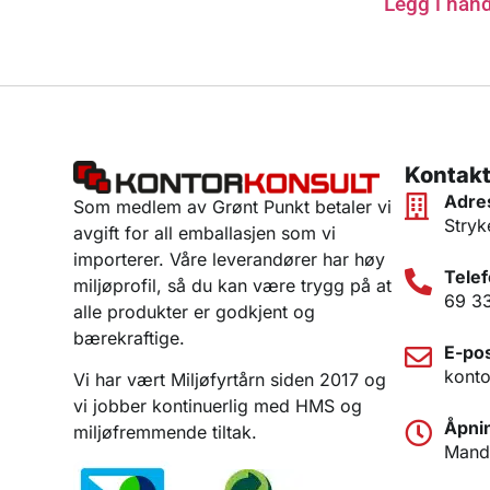
Legg i han
Kontakt
Adre
Som medlem av Grønt Punkt betaler vi
Stryk
avgift for all emballasjen som vi
importerer. Våre leverandører har høy
Telef
miljøprofil, så du kan være trygg på at
69 3
alle produkter er godkjent og
bærekraftige.
E-pos
konto
Vi har vært Miljøfyrtårn siden 2017 og
vi jobber kontinuerlig med HMS og
Åpnin
miljøfremmende tiltak.
Manda