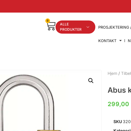
0
ALLE
PROSJEKTERING 
PRODUKTER
KONTAKT
N
Hjem
/
Tilbe
Abus 
299,0
SKU
320
Kategori