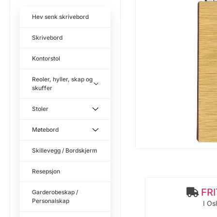
Hev senk skrivebord
Skrivebord
Kontorstol
Reoler, hyller, skap og
skuffer
Stoler
Møtebord
Skillevegg / Bordskjerm
Resepsjon
FR
Garderobeskap /
Personalskap
I Os