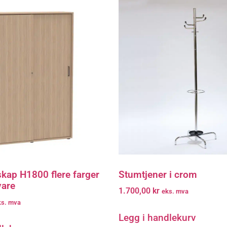
kap H1800 flere farger
Stumtjener i crom
vare
1.700,00
kr
eks. mva
ks. mva
Legg i handlekurv