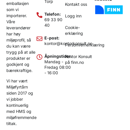
Torp
emballasjen
Kontakt oss
som vi
Telefon:
importerer.
Logg inn
69 33 90
Våre
40
Cookie-
leverandører
erklæring
har høy
E-post:
miljøprofil, så
kontor@kontorkonsult.no
Personvernerklæring
du kan være
trygg på at alle
Åpningstider:
Kontor Konsult
produkter er
Mandag -
på finn.no
godkjent og
Fredag 08:00
bærekraftige.
- 16:00
Vi har vært
Miljøfyrtårn
siden 2017 og
vi jobber
kontinuerlig
med HMS og
miljøfremmende
tiltak.