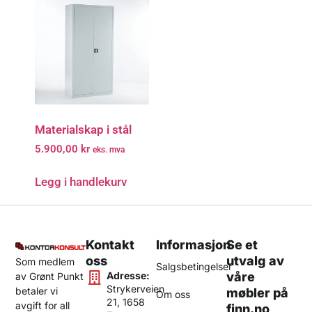
Materialskap i stål
5.900,00
kr
eks. mva
Legg i handlekurv
Kontakt
Informasjon
Se et
oss
utvalg av
Som medlem
Salgsbetingelser
Adresse:
våre
av Grønt Punkt
Strykerveien
betaler vi
møbler på
Om oss
21, 1658
avgift for all
finn.no