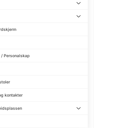
ordskjerm
 / Personalskap
stoler
og kontakter
beidsplassen