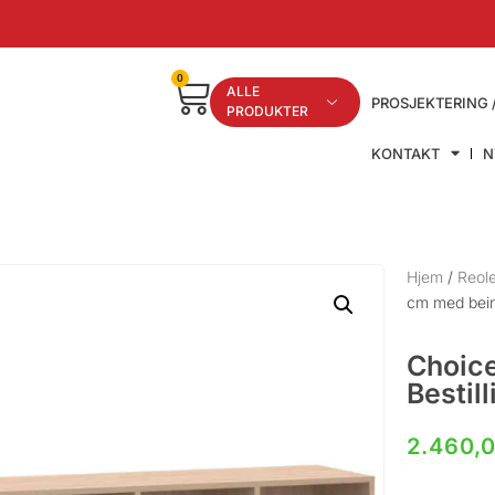
0
ALLE
PROSJEKTERING 
PRODUKTER
KONTAKT
N
Hjem
/
Reole
cm med bein 
Choice
Bestil
2.460,