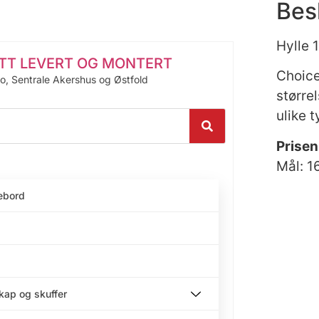
Bes
Hylle 
ITT LEVERT OG MONTERT
Choice
lo, Sentrale Akershus og Østfold
større
ulike t
Prisen
Mål: 
ebord
skap og skuffer