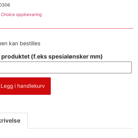
0306
Choice oppbevaring
men kan bestilles
 produktet (f.eks spesialønsker mm)
Legg i handlekurv
rivelse