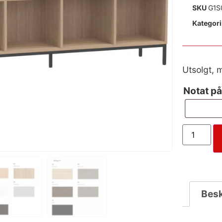
SKU
G1S
Kategori
Utsolgt, 
Notat på
Besk