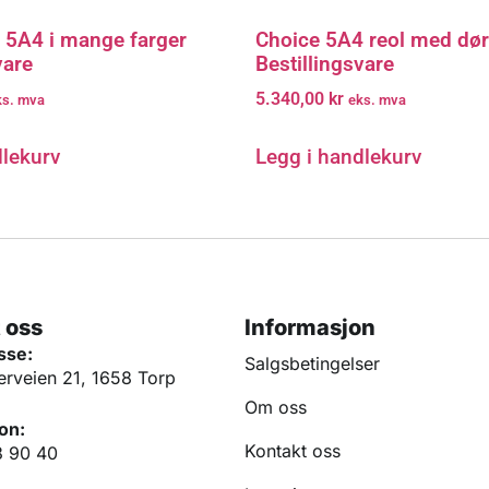
l 5A4 i mange farger
Choice 5A4 reol med dør
vare
Bestillingsvare
5.340,00
kr
ks. mva
eks. mva
dlekurv
Legg i handlekurv
 oss
Informasjon
sse:
Salgsbetingelser
erveien 21, 1658 Torp
Om oss
on:
Kontakt oss
3 90 40