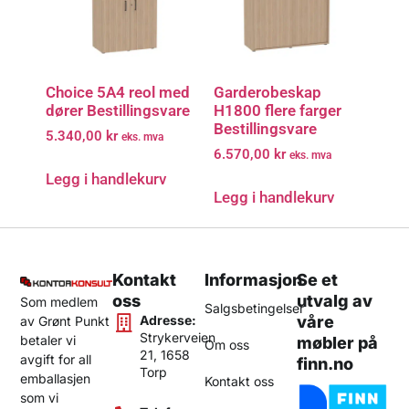
Choice 5A4 reol med
Garderobeskap
dører Bestillingsvare
H1800 flere farger
Bestillingsvare
5.340,00
kr
eks. mva
6.570,00
kr
eks. mva
Legg i handlekurv
Legg i handlekurv
Kontakt
Informasjon
Se et
oss
utvalg av
Som medlem
Salgsbetingelser
Adresse:
våre
av Grønt Punkt
Strykerveien
betaler vi
møbler på
Om oss
21, 1658
avgift for all
finn.no
Torp
emballasjen
Kontakt oss
som vi