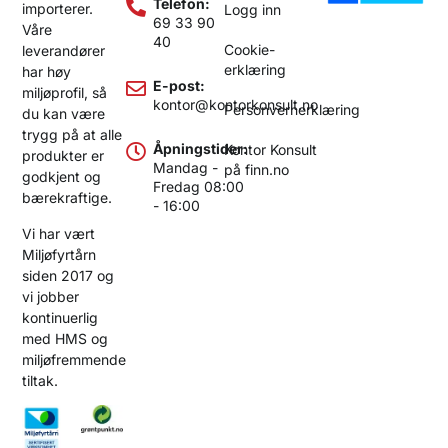
Telefon:
importerer.
Logg inn
69 33 90
Våre
40
Cookie-
leverandører
erklæring
har høy
E-post:
miljøprofil, så
kontor@kontorkonsult.no
Personvernerklæring
du kan være
trygg på at alle
Åpningstider:
Kontor Konsult
produkter er
Mandag -
på finn.no
godkjent og
Fredag 08:00
bærekraftige.
- 16:00
Vi har vært
Miljøfyrtårn
siden 2017 og
vi jobber
kontinuerlig
med HMS og
miljøfremmende
tiltak.