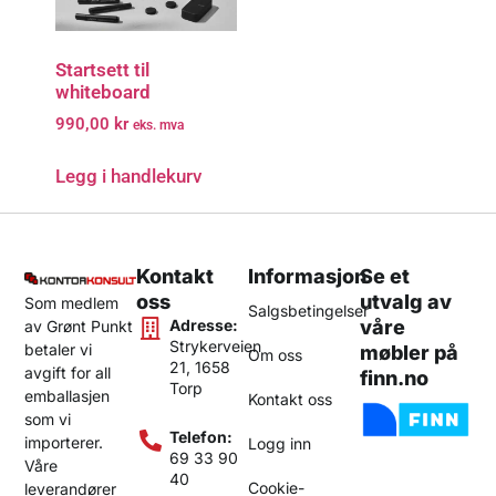
Startsett til
whiteboard
990,00
kr
eks. mva
Legg i handlekurv
Kontakt
Informasjon
Se et
oss
utvalg av
Som medlem
Salgsbetingelser
Adresse:
våre
av Grønt Punkt
Strykerveien
betaler vi
møbler på
Om oss
21, 1658
avgift for all
finn.no
Torp
emballasjen
Kontakt oss
som vi
Telefon:
importerer.
Logg inn
69 33 90
Våre
40
Cookie-
leverandører