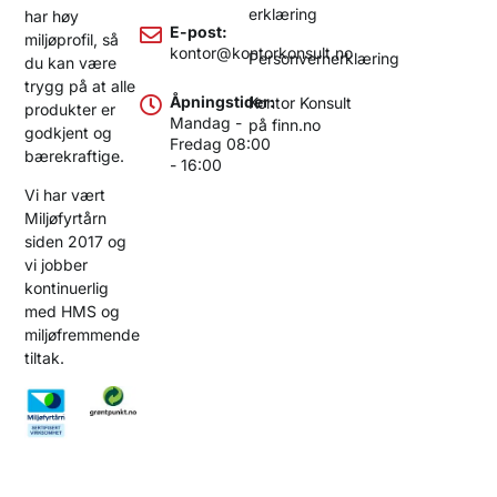
erklæring
har høy
E-post:
miljøprofil, så
kontor@kontorkonsult.no
Personvernerklæring
du kan være
trygg på at alle
Åpningstider:
Kontor Konsult
produkter er
Mandag -
på finn.no
godkjent og
Fredag 08:00
bærekraftige.
- 16:00
Vi har vært
Miljøfyrtårn
siden 2017 og
vi jobber
kontinuerlig
med HMS og
miljøfremmende
tiltak.