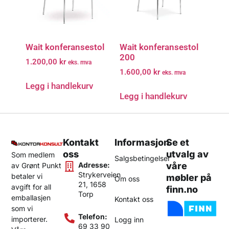
Wait konferansestol
Wait konferansestol
200
1.200,00
kr
eks. mva
1.600,00
kr
eks. mva
Legg i handlekurv
Legg i handlekurv
Kontakt
Informasjon
Se et
oss
utvalg av
Som medlem
Salgsbetingelser
Adresse:
våre
av Grønt Punkt
Strykerveien
betaler vi
møbler på
Om oss
21, 1658
avgift for all
finn.no
Torp
emballasjen
Kontakt oss
som vi
Telefon:
importerer.
Logg inn
69 33 90