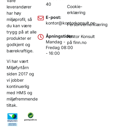
Våre
40
Cookie-
leverandører
erklæring
har høy
E-post:
miljøprofil, så
kontor@kontorkonsult.no
Personvernerklæring
du kan være
trygg på at alle
Åpningstider:
Kontor Konsult
produkter er
Mandag -
på finn.no
godkjent og
Fredag 08:00
bærekraftige.
- 16:00
Vi har vært
Miljøfyrtårn
siden 2017 og
vi jobber
kontinuerlig
med HMS og
miljøfremmende
tiltak.