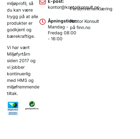
E-post:
miljøprofil, så
kontor@kontorkonsult.no
Personvernerklæring
du kan være
trygg på at alle
Åpningstider:
Kontor Konsult
produkter er
Mandag -
på finn.no
godkjent og
Fredag 08:00
bærekraftige.
- 16:00
Vi har vært
Miljøfyrtårn
siden 2017 og
vi jobber
kontinuerlig
med HMS og
miljøfremmende
tiltak.