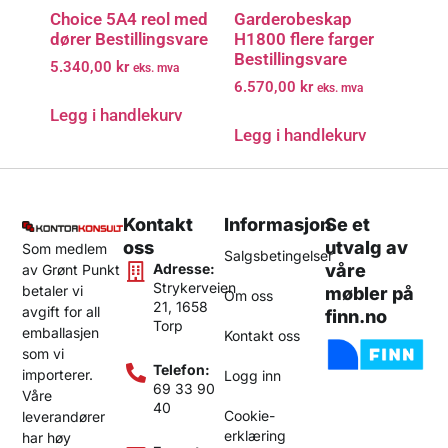
Choice 5A4 reol med
Garderobeskap
dører Bestillingsvare
H1800 flere farger
Bestillingsvare
5.340,00
kr
eks. mva
6.570,00
kr
eks. mva
Legg i handlekurv
Legg i handlekurv
Kontakt
Informasjon
Se et
oss
utvalg av
Som medlem
Salgsbetingelser
Adresse:
våre
av Grønt Punkt
Strykerveien
betaler vi
møbler på
Om oss
21, 1658
avgift for all
finn.no
Torp
emballasjen
Kontakt oss
som vi
Telefon:
importerer.
Logg inn
69 33 90
Våre
40
Cookie-
leverandører
erklæring
har høy