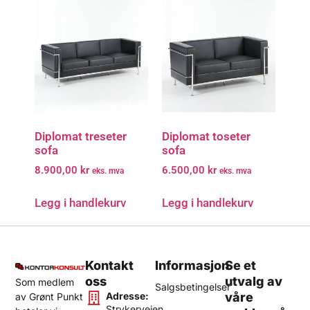
Diplomat treseter
Diplomat toseter
sofa
sofa
8.900,00
kr
6.500,00
kr
eks. mva
eks. mva
Legg i handlekurv
Legg i handlekurv
Kontakt
Informasjon
Se et
oss
utvalg av
Som medlem
Salgsbetingelser
Adresse:
våre
av Grønt Punkt
Strykerveien