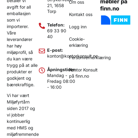
betaler vi
møbler på
Om oss
21, 1658
avgift for all
finn.no
Torp
emballasjen
Kontakt oss
som vi
Telefon:
importerer.
Logg inn
69 33 90
Våre
40
Cookie-
leverandører
erklæring
har høy
E-post:
miljøprofil, så
kontor@kontorkonsult.no
Personvernerklæring
du kan være
trygg på at alle
Åpningstider:
Kontor Konsult
produkter er
Mandag -
på finn.no
godkjent og
Fredag 08:00
bærekraftige.
- 16:00
Vi har vært
Miljøfyrtårn
siden 2017 og
vi jobber
kontinuerlig
med HMS og
miljøfremmende