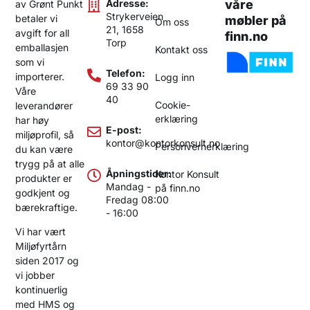
Adresse:
våre
av Grønt Punkt
Strykerveien
betaler vi
møbler på
Om oss
21, 1658
avgift for all
finn.no
Torp
emballasjen
Kontakt oss
som vi
Telefon:
importerer.
Logg inn
69 33 90
Våre
40
Cookie-
leverandører
erklæring
har høy
E-post:
miljøprofil, så
kontor@kontorkonsult.no
Personvernerklæring
du kan være
trygg på at alle
Åpningstider:
Kontor Konsult
produkter er
Mandag -
på finn.no
godkjent og
Fredag 08:00
bærekraftige.
- 16:00
Vi har vært
Miljøfyrtårn
siden 2017 og
vi jobber
kontinuerlig
med HMS og