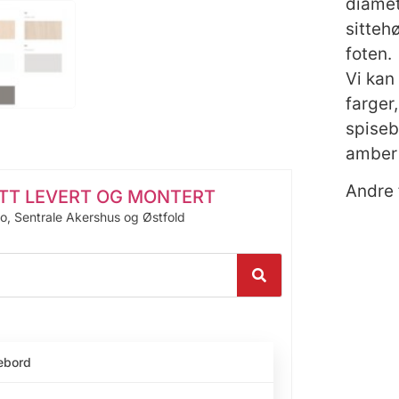
diamet
sittehø
foten.
Vi kan
farger,
spiseb
amber 
Andre 
ITT LEVERT OG MONTERT
lo, Sentrale Akershus og Østfold
ebord