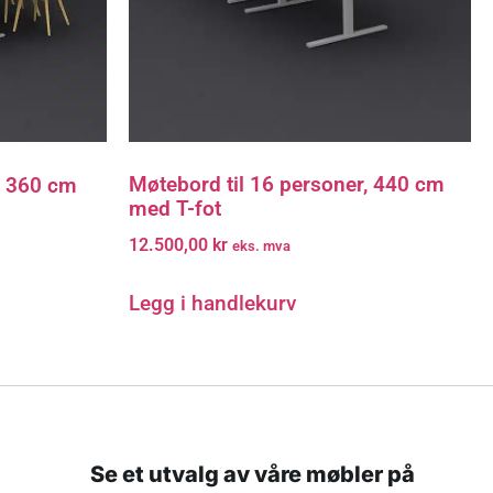
Møtebord til 16 personer, 440 cm
r 360 cm
med T-fot
12.500,00
kr
eks. mva
Legg i handlekurv
Se et utvalg av våre møbler på