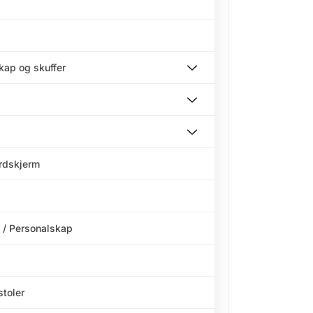
skap og skuffer
ordskjerm
 / Personalskap
stoler