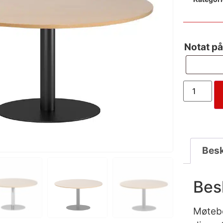
Notat på
Besk
Bes
Møtebo