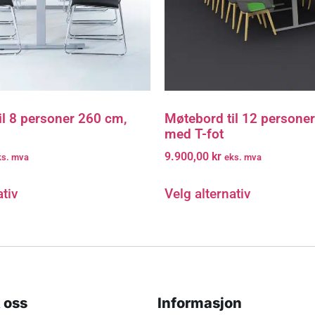
il 8 personer 260 cm,
Møtebord til 12 persone
med T-fot
9.900,00
kr
ks. mva
eks. mva
ativ
Velg alternativ
 oss
Informasjon