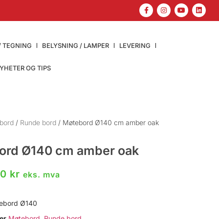
/ TEGNING
BELYSNING / LAMPER
LEVERING
YHETER OG TIPS
bord
/
Runde bord
/ Møtebord Ø140 cm amber oak
ord Ø140 cm amber oak
00
kr
eks. mva
ebord Ø140
er
Møtebord
,
Runde bord