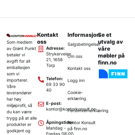
Kontakt
Informasjon
Se et
oss
utvalg av
Som medlem
Salgsbetingelser
Adresse:
våre
av Grønt Punkt
Strykerveien
betaler vi
møbler på
Om oss
21, 1658
avgift for all
finn.no
Torp
emballasjen
Kontakt oss
som vi
Telefon:
importerer.
Logg inn
69 33 90
Våre
40
Cookie-
leverandører
erklæring
har høy
E-post:
miljøprofil, så
kontor@kontorkonsult.no
Personvernerklæring
du kan være
trygg på at alle
Åpningstider:
Kontor Konsult
produkter er
Mandag -
på finn.no
godkjent og
Fredag 08:00