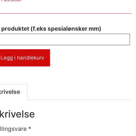
 produktet (f.eks spesialønsker mm)
Legg i handlekurv
rivelse
krivelse
illingsvare *