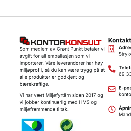
Kontakt
Adre
Som medlem av Grønt Punkt betaler vi
Stryk
avgift for all emballasjen som vi
importerer. Våre leverandører har høy
Telef
miljøprofil, så du kan være trygg på at
69 3
alle produkter er godkjent og
bærekraftige.
E-pos
konto
Vi har vært Miljøfyrtårn siden 2017 og
vi jobber kontinuerlig med HMS og
Åpnin
miljøfremmende tiltak.
Manda