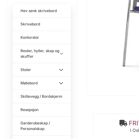
Hev senk skrivebord
Skrivebord
Kontorstol
Reoler, hyller, skap og
skuffer
Stoler
Møtebord
Skillevegg / Bordskjerm
Resepsjon
FR
Garderobeskap /
Personalskap
I Os