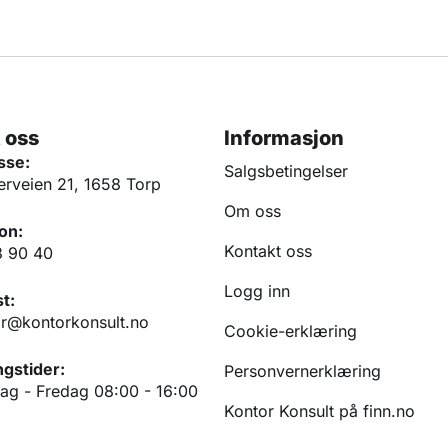
 oss
Informasjon
sse:
Salgsbetingelser
erveien 21, 1658 Torp
Om oss
on:
Kontakt oss
3 90 40
Logg inn
t:
r@kontorkonsult.no
Cookie-erklæring
gstider:
Personvernerklæring
g - Fredag 08:00 - 16:00
Kontor Konsult på finn.no