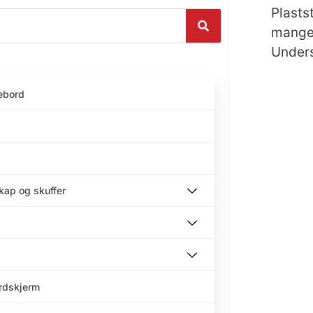
Plasts
mange 
Unders
ebord
skap og skuffer
ordskjerm