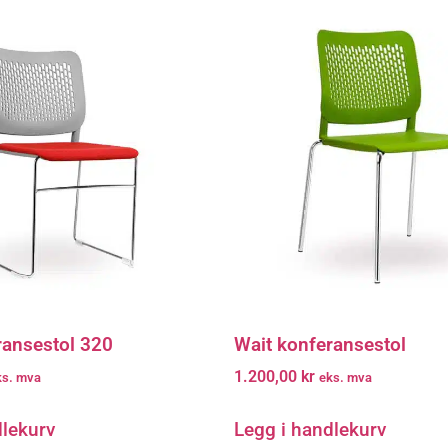
ransestol 320
Wait konferansestol
1.200,00
kr
ks. mva
eks. mva
dlekurv
Legg i handlekurv