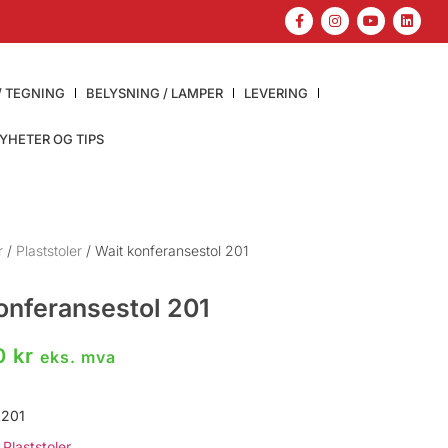
/ TEGNING
BELYSNING / LAMPER
LEVERING
YHETER OG TIPS
r
/
Plaststoler
/ Wait konferansestol 201
onferansestol 201
00
kr
eks. mva
201
Plaststoler