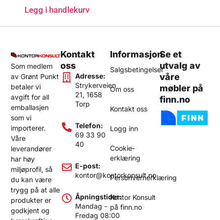
Legg i handlekurv
Kontakt
Informasjon
Se et
oss
utvalg av
Som medlem
Salgsbetingelser
Adresse:
våre
av Grønt Punkt
Strykerveien
betaler vi
møbler på
Om oss
21, 1658
avgift for all
finn.no
Torp
emballasjen
Kontakt oss
som vi
Telefon:
importerer.
Logg inn
69 33 90
Våre
40
Cookie-
leverandører
erklæring
har høy
E-post:
miljøprofil, så
kontor@kontorkonsult.no
Personvernerklæring
du kan være
trygg på at alle
Åpningstider:
Kontor Konsult
produkter er
Mandag -
på finn.no
godkjent og
Fredag 08:00