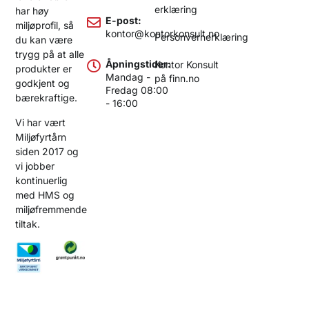
erklæring
har høy
E-post:
miljøprofil, så
kontor@kontorkonsult.no
Personvernerklæring
du kan være
trygg på at alle
Åpningstider:
Kontor Konsult
produkter er
Mandag -
på finn.no
godkjent og
Fredag 08:00
bærekraftige.
- 16:00
Vi har vært
Miljøfyrtårn
siden 2017 og
vi jobber
kontinuerlig
med HMS og
miljøfremmende
tiltak.