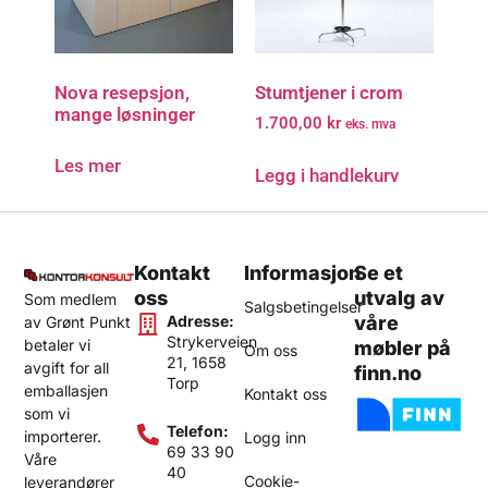
Nova resepsjon,
Stumtjener i crom
mange løsninger
1.700,00
kr
eks. mva
Les mer
Legg i handlekurv
Kontakt
Informasjon
Se et
oss
utvalg av
Som medlem
Salgsbetingelser
Adresse:
våre
av Grønt Punkt
Strykerveien
betaler vi
møbler på
Om oss
21, 1658
avgift for all
finn.no
Torp
emballasjen
Kontakt oss
som vi
Telefon:
importerer.
Logg inn
69 33 90
Våre
40
Cookie-
leverandører