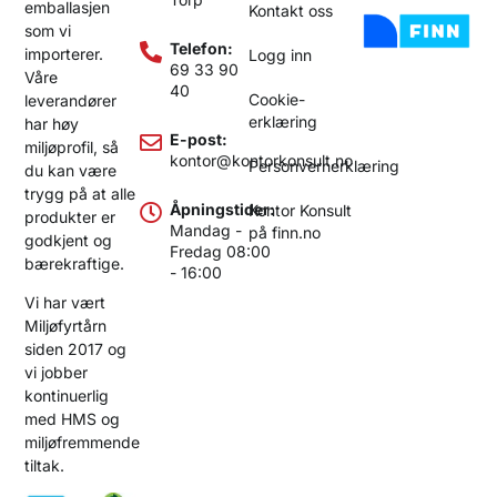
emballasjen
Kontakt oss
som vi
Telefon:
importerer.
Logg inn
69 33 90
Våre
40
Cookie-
leverandører
erklæring
har høy
E-post:
miljøprofil, så
kontor@kontorkonsult.no
Personvernerklæring
du kan være
trygg på at alle
Åpningstider:
Kontor Konsult
produkter er
Mandag -
på finn.no
godkjent og
Fredag 08:00
bærekraftige.
- 16:00
Vi har vært
Miljøfyrtårn
siden 2017 og
vi jobber
kontinuerlig
med HMS og
miljøfremmende
tiltak.