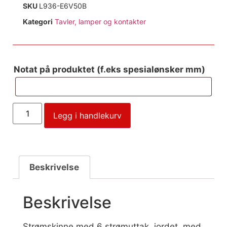
SKU
L936-E6V50B
Kategori
Tavler, lamper og kontakter
Notat på produktet (f.eks spesialønsker mm)
Legg i handlekurv
Beskrivelse
Beskrivelse
Strømskinne med 6 strømuttak, jordet, med