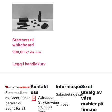
Startsett til
whiteboard
990,00
kr
eks. mva
Legg i handlekurv
Kontakt
Informasjon
Se et
oss
utvalg av
Som medlem
Salgsbetingelser
Adresse:
våre
av Grønt Punkt
Strykerveien
betaler vi
møbler på
Om oss
21, 1658
avgift for all
finn.no
Torp