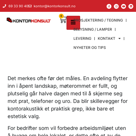
til
69 33 90 40
kontor@kontorkonsult.no
innholdet
0
PROSJEKTERING / TEGNING
BELYSNING / LAMPER
LEVERING
KONTAKT
NYHETER OG TIPS
Det merkes ofte før det måles. En avdeling flytter
inn i åpent landskap, møterommet er fullt, og
plutselig går halve dagen med til å skjerme seg
mot prat, telefoner og uro. Da blir skillevegger for
kontorakustikk et praktisk grep, ikke bare et
estetisk valg.
For bedrifter som vil forbedre arbeidsmiljøet uten
å bygge om hele lokalet, er dette ofte et av de