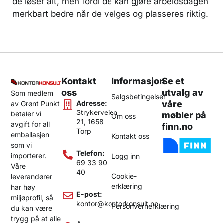
de løser alt, men fordi de kan gjøre arbeidsdagen
merkbart bedre når de velges og plasseres riktig.
Kontakt
Informasjon
Se et
oss
utvalg av
Som medlem
Salgsbetingelser
Adresse:
våre
av Grønt Punkt
Strykerveien
betaler vi
møbler på
Om oss
21, 1658
avgift for all
finn.no
Torp
emballasjen
Kontakt oss
som vi
Telefon:
importerer.
Logg inn
69 33 90
Våre
40
Cookie-
leverandører
erklæring
har høy
E-post:
miljøprofil, så
kontor@kontorkonsult.no
Personvernerklæring
du kan være
trygg på at alle