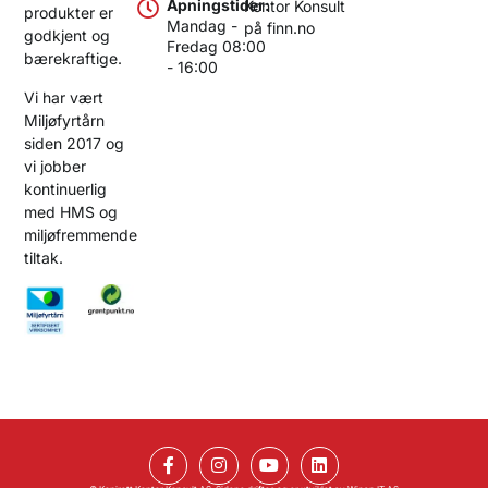
Åpningstider:
Kontor Konsult
produkter er
Mandag -
på finn.no
godkjent og
Fredag 08:00
bærekraftige.
- 16:00
Vi har vært
Miljøfyrtårn
siden 2017 og
vi jobber
kontinuerlig
med HMS og
miljøfremmende
tiltak.