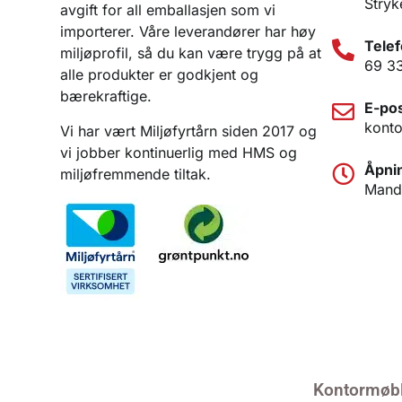
Stryk
avgift for all emballasjen som vi
importerer. Våre leverandører har høy
Telef
miljøprofil, så du kan være trygg på at
69 3
alle produkter er godkjent og
bærekraftige.
E-pos
konto
Vi har vært Miljøfyrtårn siden 2017 og
vi jobber kontinuerlig med HMS og
Åpnin
miljøfremmende tiltak.
Manda
Kontormøbl