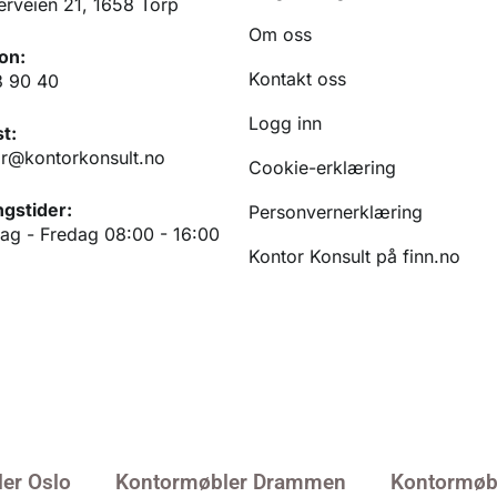
erveien 21, 1658 Torp
Om oss
on:
Kontakt oss
3 90 40
Logg inn
t:
r@kontorkonsult.no
Cookie-erklæring
gstider:
Personvernerklæring
g - Fredag 08:00 - 16:00
Kontor Konsult på finn.no
er Oslo
Kontormøbler Drammen
Kontormøbl