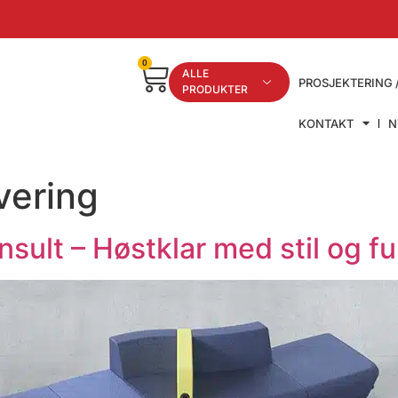
0
ALLE
PROSJEKTERING 
PRODUKTER
KONTAKT
N
vering
nsult – Høstklar med stil og f