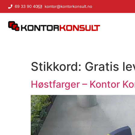
til
69 33 90 40
kontor@kontorkonsult.no
innholdet
Stikkord:
Gratis le
Høstfarger – Kontor Ko