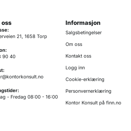
 oss
Informasjon
sse:
Salgsbetingelser
erveien 21, 1658 Torp
Om oss
on:
Kontakt oss
3 90 40
Logg inn
t:
r@kontorkonsult.no
Cookie-erklæring
gstider:
Personvernerklæring
g - Fredag 08:00 - 16:00
Kontor Konsult på finn.no