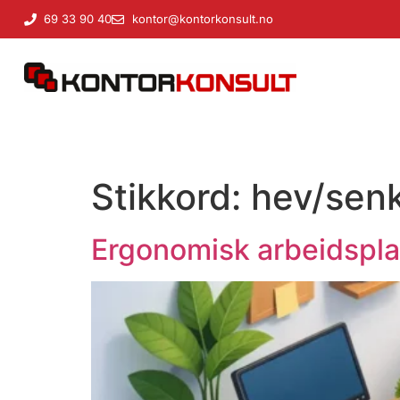
til
69 33 90 40
kontor@kontorkonsult.no
innholdet
Stikkord:
hev/sen
Ergonomisk arbeidspla