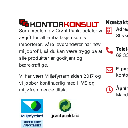
Kontakt
Adre
Som medlem av Grønt Punkt betaler vi
Stryk
avgift for all emballasjen som vi
importerer. Våre leverandører har høy
Telef
miljøprofil, så du kan være trygg på at
69 3
alle produkter er godkjent og
bærekraftige.
E-pos
konto
Vi har vært Miljøfyrtårn siden 2017 og
vi jobber kontinuerlig med HMS og
Åpnin
miljøfremmende tiltak.
Manda