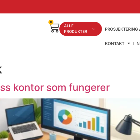
0
ALLE
PROSJEKTERING 
PRODUKTER
KONTAKT
N
k
ss kontor som fungerer