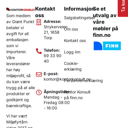
Ta kontakt
Kontakt
Informasjon
Se et
oss
utvalg av
Som medlem
Salgsbetingelser
Adresse:
våre
av Grønt Punkt
Strykerveien
betaler vi
møbler på
Om oss
21, 1658
avgift for all
finn.no
Torp
emballasjen
Kontakt oss
som vi
Telefon:
importerer.
Logg inn
69 33 90
Våre
40
Cookie-
leverandører
erklæring
har høy
E-post:
miljøprofil, så
kontor@kontorkonsult.no
Personvernerklæring
du kan være
trygg på at alle
Åpningstider:
Kontor Konsult
produkter er
Mandag -
på finn.no
godkjent og
Fredag 08:00
bærekraftige.
- 16:00
Vi har vært
Miljøfyrtårn
siden 2017 og