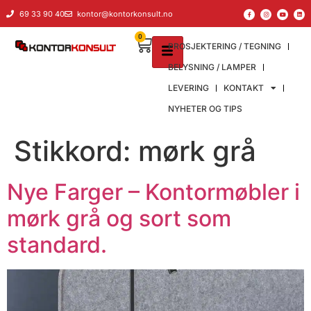
til
69 33 90 40
kontor@kontorkonsult.no
innholdet
0
PROSJEKTERING / TEGNING
BELYSNING / LAMPER
LEVERING
KONTAKT
NYHETER OG TIPS
Stikkord:
mørk grå
Nye Farger – Kontormøbler i
mørk grå og sort som
standard.