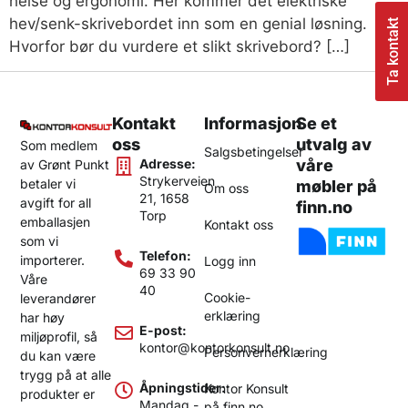
helse og ergonomi. Her kommer det elektriske
hev/senk-skrivebordet inn som en genial løsning.
Ta kontakt
Hvorfor bør du vurdere et slikt skrivebord? […]
Kontakt
Informasjon
Se et
oss
utvalg av
Som medlem
Salgsbetingelser
Adresse:
våre
av Grønt Punkt
Strykerveien
betaler vi
møbler på
Om oss
21, 1658
avgift for all
finn.no
Torp
emballasjen
Kontakt oss
som vi
Telefon:
importerer.
Logg inn
69 33 90
Våre
40
Cookie-
leverandører
erklæring
har høy
E-post:
miljøprofil, så
kontor@kontorkonsult.no
Personvernerklæring
du kan være
trygg på at alle
Åpningstider:
Kontor Konsult
produkter er
Mandag -
på finn.no