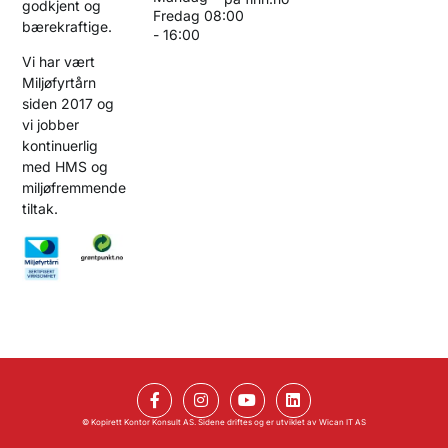
godkjent og
Fredag 08:00
bærekraftige.
- 16:00
Vi har vært
Miljøfyrtårn
siden 2017 og
vi jobber
kontinuerlig
med HMS og
miljøfremmende
tiltak.
© Kopirett Kontor Konsult AS. Sidene driftes og er utviklet av
Wican IT AS