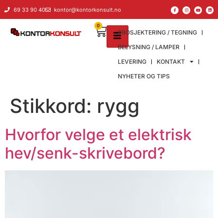
til
69 33 90 40
kontor@kontorkonsult.no
innholdet
0
PROSJEKTERING / TEGNING
BELYSNING / LAMPER
LEVERING
KONTAKT
NYHETER OG TIPS
Stikkord:
rygg
Hvorfor velge et elektrisk
hev/senk-skrivebord?