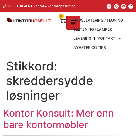
til
69 33 90 40
kontor@kontorkonsult.no
innholdet
0
PROSJEKTERING / TEGNING
BELYSNING / LAMPER
LEVERING
KONTAKT
NYHETER OG TIPS
Stikkord:
skreddersydde
løsninger
Kontor Konsult: Mer enn
bare kontormøbler