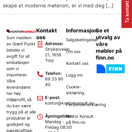
Ta kontakt
skape et moderne møterom, er vi med deg […]
Kontakt
Informasjon
Se et
oss
utvalg av
Som medlem
Salgsbetingelser
Adresse:
våre
av Grønt Punkt
Strykerveien
betaler vi
møbler på
Om oss
21, 1658
avgift for all
finn.no
Torp
emballasjen
Kontakt oss
som vi
Telefon:
importerer.
Logg inn
69 33 90
Våre
40
Cookie-
leverandører
erklæring
har høy
E-post:
miljøprofil, så
kontor@kontorkonsult.no
Personvernerklæring
du kan være
trygg på at alle
Åpningstider:
Kontor Konsult
produkter er
Mandag -
på finn.no
godkjent og
Fredag 08:00
bærekraftige.