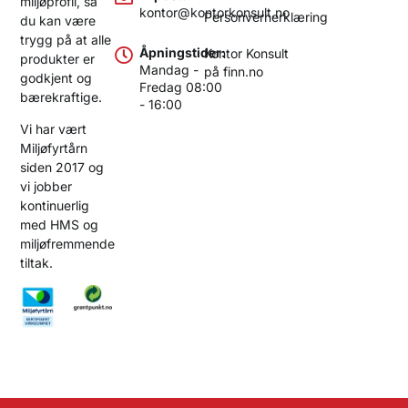
miljøprofil, så
kontor@kontorkonsult.no
Personvernerklæring
du kan være
trygg på at alle
Åpningstider:
Kontor Konsult
produkter er
Mandag -
på finn.no
godkjent og
Fredag 08:00
bærekraftige.
- 16:00
Vi har vært
Miljøfyrtårn
siden 2017 og
vi jobber
kontinuerlig
med HMS og
miljøfremmende
tiltak.