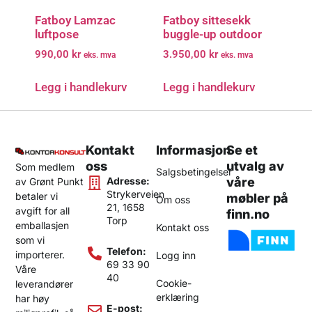
Fatboy Lamzac
Fatboy sittesekk
luftpose
buggle-up outdoor
990,00
kr
3.950,00
kr
eks. mva
eks. mva
Legg i handlekurv
Legg i handlekurv
Kontakt
Informasjon
Se et
oss
utvalg av
Som medlem
Salgsbetingelser
Adresse:
våre
av Grønt Punkt
Strykerveien
betaler vi
møbler på
Om oss
21, 1658
avgift for all
finn.no
Torp
emballasjen
Kontakt oss
som vi
Telefon:
importerer.
Logg inn
69 33 90
Våre
40
Cookie-
leverandører
erklæring
har høy
E-post: