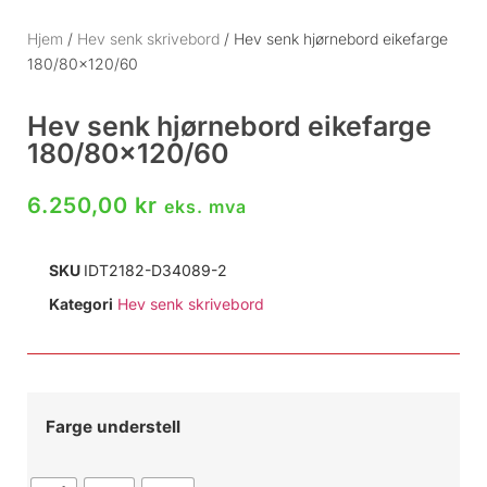
Hjem
/
Hev senk skrivebord
/ Hev senk hjørnebord eikefarge
180/80×120/60
Hev senk hjørnebord eikefarge
180/80×120/60
6.250,00
kr
eks. mva
SKU
IDT2182-D34089-2
Kategori
Hev senk skrivebord
Farge understell