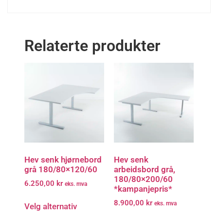
Relaterte produkter
Hev senk hjørnebord
Hev senk
grå 180/80×120/60
arbeidsbord grå,
180/80×200/60
6.250,00
kr
eks. mva
*kampanjepris*
8.900,00
kr
eks. mva
Velg alternativ