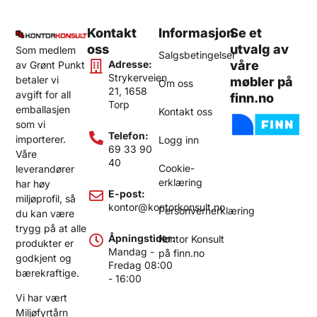
Kontakt
Informasjon
Se et
oss
utvalg av
Som medlem
Salgsbetingelser
Adresse:
våre
av Grønt Punkt
Strykerveien
betaler vi
møbler på
Om oss
21, 1658
avgift for all
finn.no
Torp
emballasjen
Kontakt oss
som vi
Telefon:
importerer.
Logg inn
69 33 90
Våre
40
Cookie-
leverandører
erklæring
har høy
E-post:
miljøprofil, så
kontor@kontorkonsult.no
Personvernerklæring
du kan være
trygg på at alle
Åpningstider:
Kontor Konsult
produkter er
Mandag -
på finn.no
godkjent og
Fredag 08:00
bærekraftige.
- 16:00
Vi har vært
Miljøfyrtårn