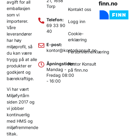
21, 1658
avgift for all
finn.no
Torp
emballasjen
Kontakt oss
som vi
Telefon:
importerer.
Logg inn
69 33 90
Våre
40
Cookie-
leverandører
erklæring
har høy
E-post:
miljøprofil, så
kontor@kontorkonsult.no
Personvernerklæring
du kan være
trygg på at alle
Åpningstider:
Kontor Konsult
produkter er
Mandag -
på finn.no
godkjent og
Fredag 08:00
bærekraftige.
- 16:00
Vi har vært
Miljøfyrtårn
siden 2017 og
vi jobber
kontinuerlig
med HMS og
miljøfremmende
tiltak.