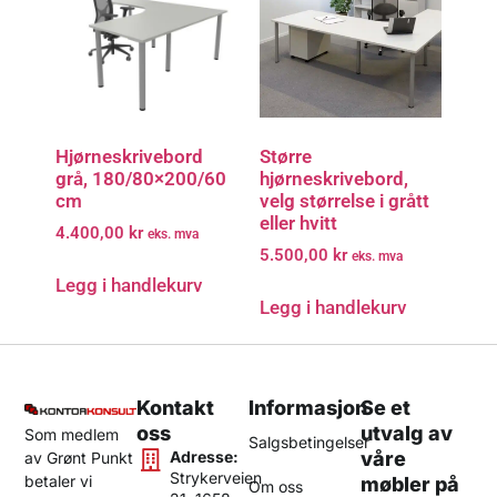
Hjørneskrivebord
Større
grå, 180/80×200/60
hjørneskrivebord,
cm
velg størrelse i grått
eller hvitt
4.400,00
kr
eks. mva
5.500,00
kr
eks. mva
Legg i handlekurv
Legg i handlekurv
Kontakt
Informasjon
Se et
oss
utvalg av
Som medlem
Salgsbetingelser
Adresse:
våre
av Grønt Punkt
Strykerveien
betaler vi
møbler på
Om oss