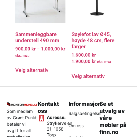
Sammenleggbare
Søylefot lav Ø45,
understell 490 mm
høyde 48 cm, flere
farger
900,00
kr
–
1.000,00
kr
1.600,00
kr
–
eks. mva
1.900,00
kr
eks. mva
Velg alternativ
Velg alternativ
Kontakt
Informasjon
Se et
oss
utvalg av
Som medlem
Salgsbetingelser
Adresse:
våre
av Grønt Punkt
Strykerveien
betaler vi
møbler på
Om oss
21, 1658
avgift for all
finn.no
Torp
emballasjen