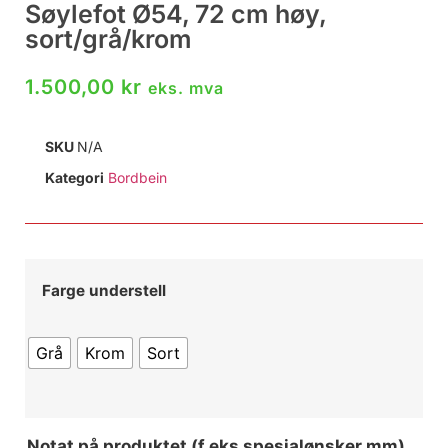
Søylefot Ø54, 72 cm høy,
sort/grå/krom
1.500,00
kr
eks. mva
SKU
N/A
Kategori
Bordbein
Farge understell
Grå
Krom
Sort
Notat på produktet (f.eks spesialønsker mm)