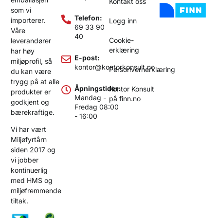
Kontakt oss
som vi
Telefon:
importerer.
Logg inn
69 33 90
Våre
40
Cookie-
leverandører
erklæring
har høy
E-post:
miljøprofil, så
kontor@kontorkonsult.no
Personvernerklæring
du kan være
trygg på at alle
Åpningstider:
Kontor Konsult
produkter er
Mandag -
på finn.no
godkjent og
Fredag 08:00
bærekraftige.
- 16:00
Vi har vært
Miljøfyrtårn
siden 2017 og
vi jobber
kontinuerlig
med HMS og
miljøfremmende
tiltak.